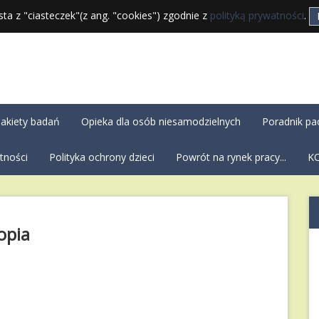
sta z "ciasteczek"(z ang. "cookies") zgodnie z
polityką prywatności
.
akiety badań
Opieka dla osób niesamodzielnych
Poradnik pa
tności
Polityka ochrony dzieci
Powrót na rynek pracy...
K
opia