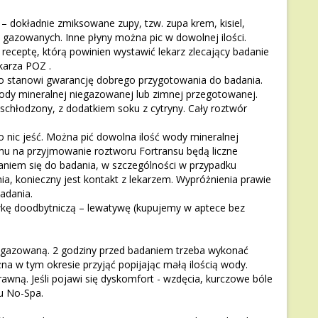
– dokładnie zmiksowane zupy, tzw. zupa krem, kisiel,
gazowanych. Inne płyny można pic w dowolnej ilości.
receptę, którą powinien wystawić lekarz zlecający badanie
karza POZ .
co stanowi gwarancję dobrego przygotowania do badania.
ody mineralnej niegazowanej lub zimnej przegotowanej.
 schłodzony, z dodatkiem soku z cytryny. Cały roztwór
 nic jeść. Można pić dowolna ilość wody mineralnej
zmu na przyjmowanie roztworu Fortransu będą liczne
aniem się do badania, w szczególności w przypadku
a, konieczny jest kontakt z lekarzem. Wypróżnienia prawie
adania.
kę doodbytniczą – lewatywę (kupujemy w aptece bez
iegazowaną. 2 godziny przed badaniem trzeba wykonać
a w tym okresie przyjąć popijając małą ilością wody.
awną. Jeśli pojawi się dyskomfort - wzdęcia, kurczowe bóle
u No-Spa.