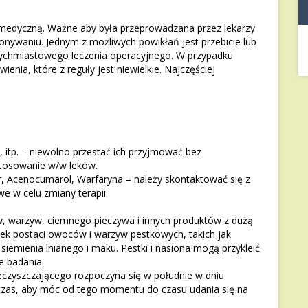
 medyczną. Ważne aby była przeprowadzana przez lekarzy
onywaniu. Jednym z możliwych powikłań jest przebicie lub
atychmiastowego leczenia operacyjnego. W przypadku
nia, które z reguły jest niewielkie. Najczęściej
d, itp. – niewolno przestać ich przyjmować bez
 stosowanie w/w leków.
, Acenocumarol, Warfaryna – należy skontaktować się z
 w celu zmiany terapii.
 warzyw, ciemnego pieczywa i innych produktów z dużą
wiek postaci owoców i warzyw pestkowych, takich jak
siemienia lnianego i maku. Pestki i nasiona mogą przykleić
ie badania.
eczyszczającego rozpoczyna się w południe w dniu
czas, aby móc od tego momentu do czasu udania się na