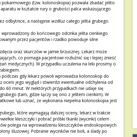
pokarmowego (tzw. kolonoskopia) pozwala zbadać jelito
aparatu w kształcie rury o grubości palca wskazującego
 odbytnice, a następnie wzdłuż całego jelita grubego.
 wprowadzony do końcowego odcinka jelita cienkiego.
rowanym przez pacjentów i rzadko powoduje silne
zdęcia oraz skurczów w jamie brzusznej. Lekarz może
jących, co pomaga pacjentowi rozluźnić się i lepiej znieść
azań medycznych). W przypadku uczulenia na leki prosimy o
zabiegiem.
ach podczas gdy lekarz powoli wprowadza kolonoskop do
rz oceni jego wygląd i stwierdzi ewentualne odchylenia od
do 60 minut. W niektórych przypadkach nie udaje się
ubego (tam, gdzie łączy się ono z jelitem cienkim). W
odatkowe lub uznać, że wykonana niepełna kolonoskopia jest
grubego, które wymagają dalszej oceny, lekarz w trakcie
elkie kleszczyki i pobrać próbki tkanki (wycinki) celem
inków polega na wprowadzeniu kleszczyków endoskopowych
błony śluzowej. Pobranie wycinków nie boli, a ślady po