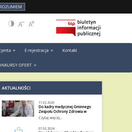
ROZUMIEM
cjenta
E-rejestracja
Kontakt
ONKURSY OFERT
AKTUALNOŚCI
11.02.2020
Do kadry medycznej Gminnego
Zespołu Ochrony Zdrowia w
Ujeździe dołączył dr. Sławomir
Czytaj więcej...
Kijewski.
Do kadry medycznej Gminnego
07.02.2024
Zespołu Ochrony Zdrowia w