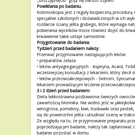
,,uszczypnięciu" goją się bardzo szybko.
Powikłania po badaniu.
Kolonoskopia jest z reguły bezpieczną procedurą
specjalnie szkolonych i doświadczonych w ich wyk
rozdarcie ściany jelita grubego, które wymaga n
pobierania wycinków może również dojść do krwawie
krwawienie takie ustaje samoistnie.
Przygotowanie do badania:
Tydzień przed badaniem należy:
Przerwać przyjmowanie następujących leków:
• preparatów żelaza.
• leków antyagregacyjnych - Aspiryna, Acard, Ticli
wcześniejszej konsultacji z lekarzem, który zlecił
• leków przeciwzakrzepowych - Sintrom, Syncumar
lekarzem prowadzącym leczenie przeciwzakrzepowe
3 i 2 dzień przed badaniem:
Dieta lekkostrawna pozbawiona świeżych owoców,
zawartością błonnika. Nie wolno jeść w jakiejkol
winogrona, pomidory, kiwi, truskawki oraz pestek, 
się do powierzchni jelita i utrudniać ocenę w trakc
Ze względu na to, że przyjmowanie preparatu prz
poprzedzającym badanie, należy tak zaplanować 
badanie pozostać w domu.