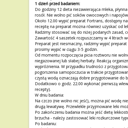
1 dzień przed badaniem:
Do godziny 12 dieta niezawierająca mleka, płynna 
rosół. Nie wolno pić soków owocowych i napojów 
Około 12.00 wypić preparat Fortrans, dostępny na 
receptę na preparat można również uzyskać od le
Radzimy stosować się do niżej podanych zasad, 
Zawartość 4 saszetek rozpuszczamy w 4 litrach w
Preparat jest niesmaczny, radzimy wypić preparat
prosimy wypić w ciągu 3-5 godzin.
Od momentu rozpoczęcia picia roztworu nie wolno
niegazowanej lub słabej herbaty. Reakcją organi
wypróżnienia. W przypadku trudności z przygotow
pogorszenia samopoczucia w trakcie przygotowani
czystą wodą oznaczają dobre przygotowanie do b
Dodatkowo o godz. 22.00 wykonać pierwszą wlew
recepty).
W dniu badania:
Na czczo (nie wolno nic jeść), można pić wodę n
drugą lewatywę. Przewlekle przyjmowane leki możn
Po zakończeniu badania można jeść dietę lekkostr
brzucha - należy zastosować leki rozkurczowe typ
Po badaniu: