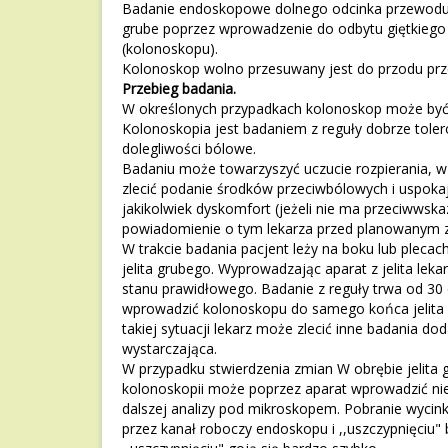
Badanie endoskopowe dolnego odcinka przewodu 
grube poprzez wprowadzenie do odbytu giętkiego 
(kolonoskopu).
Kolonoskop wolno przesuwany jest do przodu przez
Przebieg badania.
W określonych przypadkach kolonoskop może być
Kolonoskopia jest badaniem z reguły dobrze tole
dolegliwości bólowe.
Badaniu może towarzyszyć uczucie rozpierania, w
zlecić podanie środków przeciwbólowych i uspokaja
jakikolwiek dyskomfort (jeżeli nie ma przeciwwsk
powiadomienie o tym lekarza przed planowanym 
W trakcie badania pacjent leży na boku lub plec
jelita grubego. Wyprowadzając aparat z jelita leka
stanu prawidłowego. Badanie z reguły trwa od 30 
wprowadzić kolonoskopu do samego końca jelita gr
takiej sytuacji lekarz może zlecić inne badania d
wystarczająca.
W przypadku stwierdzenia zmian W obrębie jelita 
kolonoskopii może poprzez aparat wprowadzić niewi
dalszej analizy pod mikroskopem. Pobranie wyc
przez kanał roboczy endoskopu i ,,uszczypnięciu" 