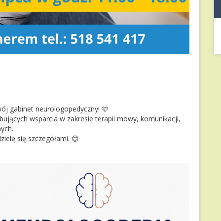
swój gabinet neurologopedyczny!
🩵
ujących wsparcia w zakresie terapii mowy, komunikacji,
nych.
zielę się szczegółami.
😊