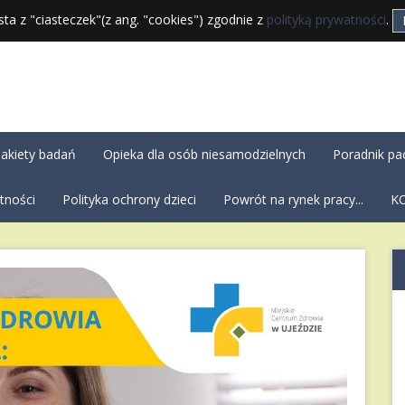
sta z "ciasteczek"(z ang. "cookies") zgodnie z
polityką prywatności
.
akiety badań
Opieka dla osób niesamodzielnych
Poradnik pa
tności
Polityka ochrony dzieci
Powrót na rynek pracy...
K