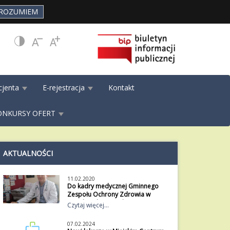
ROZUMIEM
cjenta
E-rejestracja
Kontakt
ONKURSY OFERT
AKTUALNOŚCI
11.02.2020
Do kadry medycznej Gminnego
Zespołu Ochrony Zdrowia w
Ujeździe dołączył dr. Sławomir
Czytaj więcej...
Kijewski.
Do kadry medycznej Gminnego
07.02.2024
Zespołu Ochrony Zdrowia w