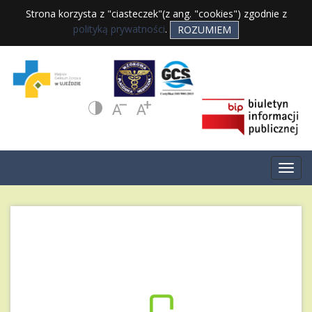
Strona korzysta z "ciasteczek"(z ang. "cookies") zgodnie z
polityką prywatności
.
ROZUMIEM