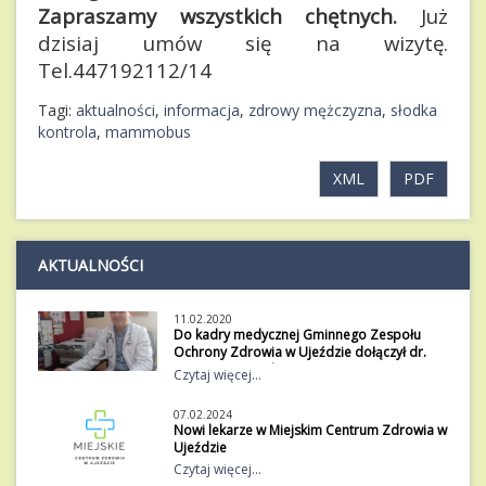
Zapraszamy wszystkich chętnych.
Już
dzisiaj umów się na wizytę.
Tel.447192112/14
Tagi:
aktualności
,
informacja
,
zdrowy mężczyzna
,
słodka
kontrola
,
mammobus
XML
PDF
AKTUALNOŚCI
11.02.2020
Do kadry medycznej Gminnego Zespołu
Ochrony Zdrowia w Ujeździe dołączył dr.
Sławomir Kijewski.
Czytaj więcej...
Do kadry medycznej Gminnego Zespołu
Ochrony Zdrowia w Ujeździe dołączył dr.
07.02.2024
Sławomir Kijewski.Absolwent Wojskowej
Nowi lekarze w Miejskim Centrum Zdrowia w
Akademii Medycznej w Łodzi. Pracując w
Ujeździe
Siłach Powietrznych RP o odpowiedzialny był
Od stycznia 2024 r. do grona lekarzy
Czytaj więcej...
m.in. za zabezpieczenie medyczne ćwiczeń,
Miejskiego Centrum Zdrowia w Ujeździe