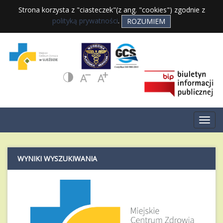
Strona korzysta z "ciasteczek"(z ang. "cookies") zgodnie z
polityką prywatności
.
ROZUMIEM
WYNIKI WYSZUKIWANIA