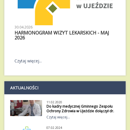
30.04.2026
HARMONOGRAM WIZYT LEKARSKICH - MAJ
2026
Czytaj więcej...
AKTUALNOŚCI
11.02.2020
Do kadry medycznej Gminnego Zespołu
Ochrony Zdrowia w Ujeździe dołączył dr.
Sławomir Kijewski.
Czytaj więcej...
Do kadry medycznej Gminnego Zespołu
Ochrony Zdrowia w Ujeździe dołączył dr.
07.02.2024
Sławomir Kijewski.Absolwent Wojskowej