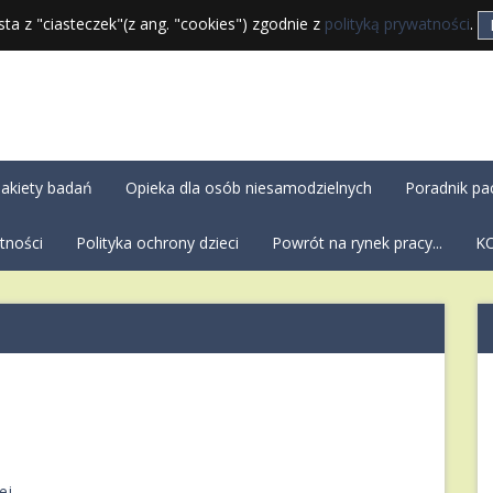
sta z "ciasteczek"(z ang. "cookies") zgodnie z
polityką prywatności
.
akiety badań
Opieka dla osób niesamodzielnych
Poradnik pa
tności
Polityka ochrony dzieci
Powrót na rynek pracy...
K
j...