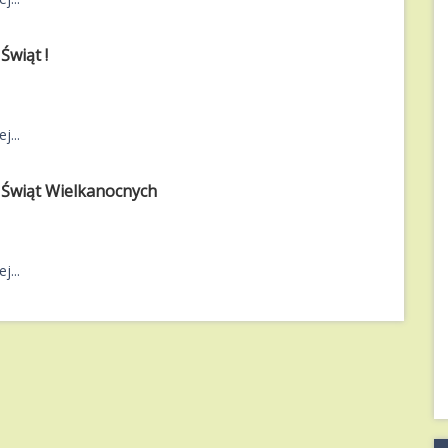
Świąt !
j...
Świąt Wielkanocnych
j...