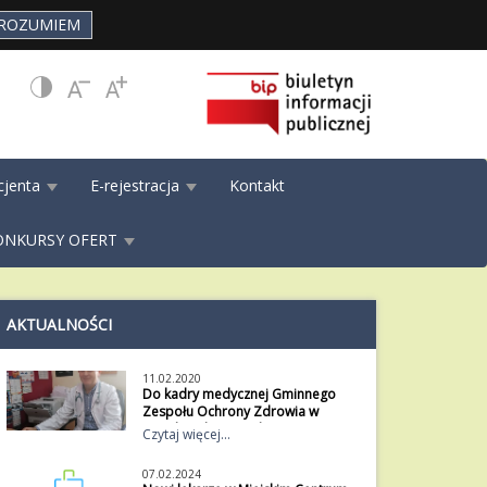
ROZUMIEM
cjenta
E-rejestracja
Kontakt
ONKURSY OFERT
AKTUALNOŚCI
11.02.2020
Do kadry medycznej Gminnego
Zespołu Ochrony Zdrowia w
Ujeździe dołączył dr. Sławomir
Czytaj więcej...
Kijewski.
Do kadry medycznej Gminnego
07.02.2024
Zespołu Ochrony Zdrowia w